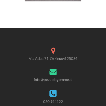
Via Adua 71, Orzinuovi 25034
info@pezzolagomme.it
030 944122